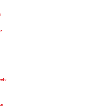
g
le
Grobe
er