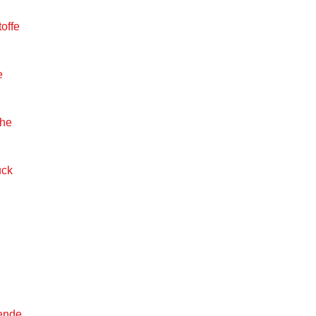
offe
e
öhe
uck
gende