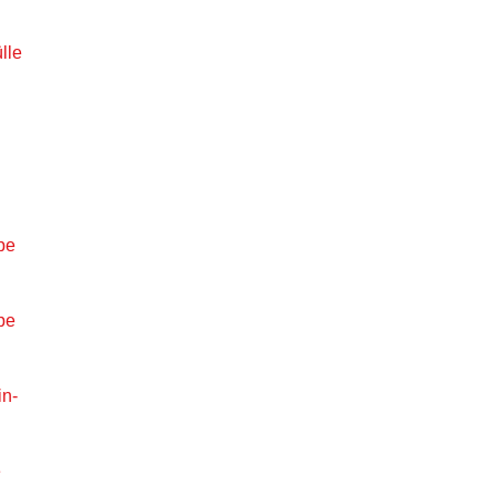
lle
pe
pe
in-
e