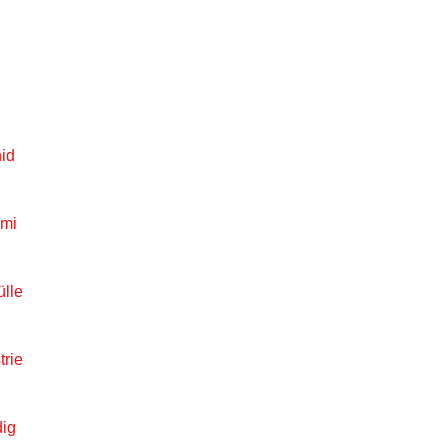
nid
mmi
ülle
trie
dig