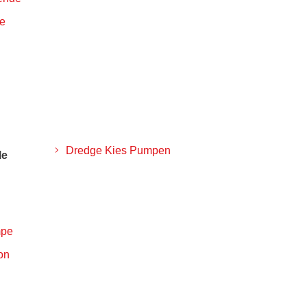
pe
Dredge Kies Pumpen
le
mpe
on