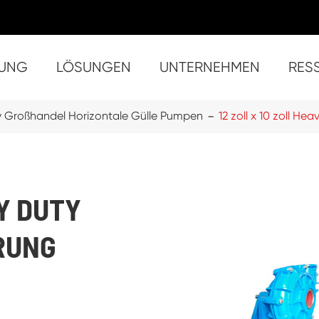
UNG
LÖSUNGEN
UNTERNEHMEN
RES
Feststoffe Handhabung China selbstansaugende Pumpen Trash
- S
- ST
- ST-4 
- ST-8 (8 zol
- ST-10 
- SU-3
- SU
- S
- S
- S
- Su
- Super 
 Großhandel Horizontale Gülle Pumpen
12 zoll x 10 zoll 
VY DUTY
RUNG