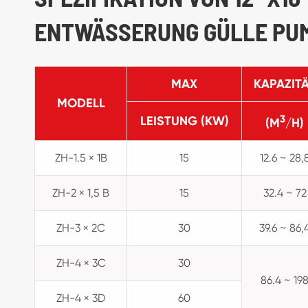
ENTWÄSSERUNG GÜLLE PU
MAX
KAPAZIT
MODELL
3
LEISTUNG (KW)
(M
/H)
ZH-1.5 × 1B
15
12.6 ~ 28,
ZH-2 × 1,5 B
15
32.4 ~ 72
ZH-3 × 2C
30
39.6 ~ 86,
ZH-4 × 3C
30
86.4 ~ 19
ZH-4 × 3D
60