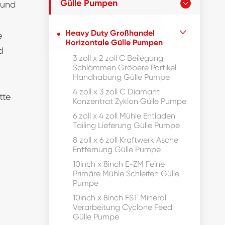
Gülle Pumpen
 und

Heavy Duty Großhandel

e
Horizontale Gülle Pumpen
d
3 zoll x 2 zoll C Beilegung
Schlämmen Gröbere Partikel
Handhabung Gülle Pumpe
4 zoll x 3 zoll C Diamant
tte
Konzentrat Zyklon Gülle Pumpe
6 zoll x 4 zoll Mühle Entladen
Tailing Lieferung Gülle Pumpe
8 zoll x 6 zoll Kraftwerk Asche
Entfernung Gülle Pumpe
10inch x 8inch E-ZM Feine
Primäre Mühle Schleifen Gülle
Pumpe
10inch x 8inch FST Mineral
Verarbeitung Cyclone Feed
Gülle Pumpe