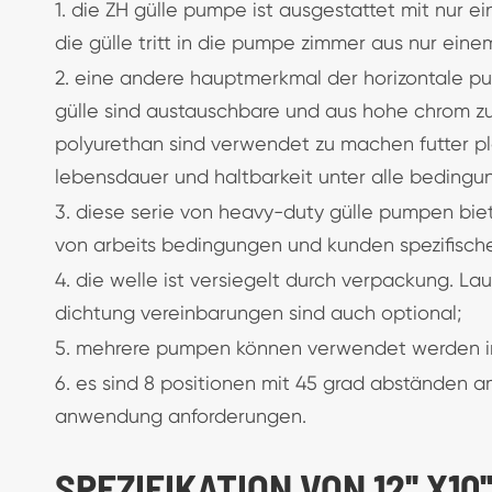
1. die ZH gülle pumpe ist ausgestattet mit nur ei
die gülle tritt in die pumpe zimmer aus nur eine
2. eine andere hauptmerkmal der horizontale pump
gülle sind austauschbare und aus hohe chrom z
polyurethan sind verwendet zu machen futter p
lebensdauer und haltbarkeit unter alle bedingu
3. diese serie von heavy-duty gülle pumpen biete
von arbeits bedingungen und kunden spezifisch
4. die welle ist versiegelt durch verpackung. 
dichtung vereinbarungen sind auch optional;
5. mehrere pumpen können verwendet werden in
6. es sind 8 positionen mit 45 grad abständen am
anwendung anforderungen.
SPEZIFIKATION VON 12'' X1