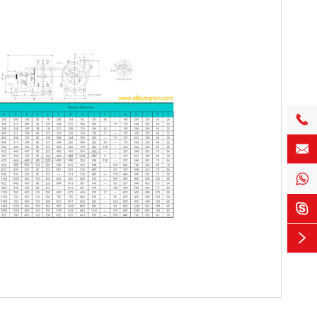




