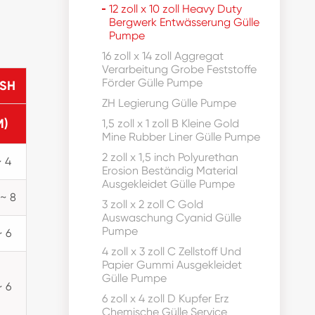
12 zoll x 10 zoll Heavy Duty
Bergwerk Entwässerung Gülle
Pumpe
16 zoll x 14 zoll Aggregat
Verarbeitung Grobe Feststoffe
Förder Gülle Pumpe
SH
ZH Legierung Gülle Pumpe
M)
1,5 zoll x 1 zoll B Kleine Gold
Mine Rubber Liner Gülle Pumpe
2 zoll x 1,5 inch Polyurethan
~ 4
Erosion Beständig Material
Ausgekleidet Gülle Pumpe
 ~ 8
3 zoll x 2 zoll C Gold
Auswaschung Cyanid Gülle
Pumpe
~ 6
4 zoll x 3 zoll C Zellstoff Und
Papier Gummi Ausgekleidet
Gülle Pumpe
~ 6
6 zoll x 4 zoll D Kupfer Erz
Chemische Gülle Service