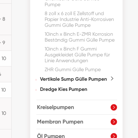
Pumpe
8 zoll x 6 zoll E Zellstoff und
~ 8
Papier Industrie Anti-Korrosiven
Gummi Gülle Pumpe
10inch x 8inch E-ZMR Korrosion
Beständig Gummi Gülle Pumpe
~ 9
10inch x 8inch F Gummi
Ausgekleidet Gülle Pumpe für
 10
Linie Anwendungen
ZHR Gummi Gülle Pumpe
6
Vertikale Sump Gülle Pumpen

Dredge Kies Pumpen
 10
Kreiselpumpen

 10
Membran Pumpen

Öl Pumpen
