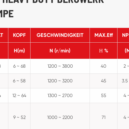
MPE
ÄT
KOPF
GESCHWINDIGKEIT
MAX.Eff
NP
H(m)
N (r/min)
Η %
(
8
6 ~ 68
1200 ~ 3800
40
2 
6 ~ 58
1200 ~ 3200
45
3.5
4
12 ~ 64
1300 ~ 2700
55
4 
8
9 ~ 52
1000 ~ 2200
71
4 