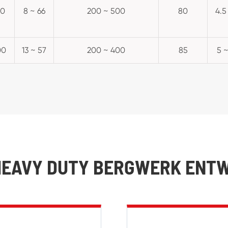
40
8 ~ 66
200 ~ 500
80
4.5
00
13 ~ 57
200 ~ 400
85
5 ~
0'' HEAVY DUTY BERGWERK EN