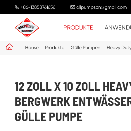
+86-13858761656
allpumpscn@gmail.com


PRODUKTE
ANWEND

Hause
Produkte
Gülle Pumpen
Heavy Duty
12 ZOLL X 10 ZOLL HEA
BERGWERK ENTWÄSSE
GÜLLE PUMPE