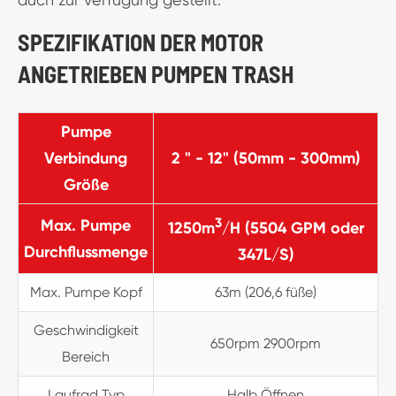
SPEZIFIKATION DER MOTOR
ANGETRIEBEN PUMPEN TRASH
Pumpe
Verbindung
2 " - 12" (50mm - 300mm)
Größe
3
Max. Pumpe
1250m
/H (5504 GPM oder
Durchflussmenge
347L/S)
Max. Pumpe Kopf
63m (206,6 füße)
Geschwindigkeit
650rpm 2900rpm
Bereich
Laufrad Typ
Halb Öffnen