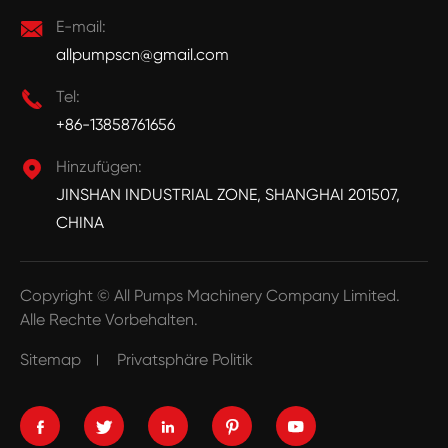

E-mail:
allpumpscn@gmail.com

Tel:
+86-13858761656

Hinzufügen:
JINSHAN INDUSTRIAL ZONE, SHANGHAI 201507,
CHINA
Copyright ©
All Pumps Machinery Company Limited.
Alle Rechte Vorbehalten.
Sitemap
Privatsphäre Politik




