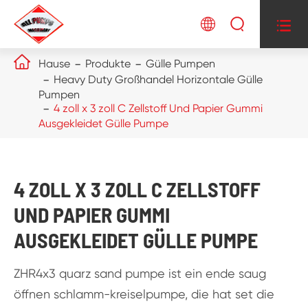




Hause
Produkte
Gülle Pumpen
Heavy Duty Großhandel Horizontale Gülle
Pumpen
4 zoll x 3 zoll C Zellstoff Und Papier Gummi
Ausgekleidet Gülle Pumpe
4 ZOLL X 3 ZOLL C ZELLSTOFF
UND PAPIER GUMMI
AUSGEKLEIDET GÜLLE PUMPE
ZHR4x3 quarz sand pumpe ist ein ende saug
öffnen schlamm-kreiselpumpe, die hat set die