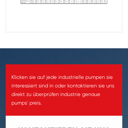
Klicken sie auf jede industrielle pumpen sie
interessiert sind in oder kontaktieren sie uns
direkt zu überprüfen industrie genaue
pumps' preis.