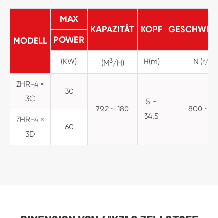
MAX
KAPAZITÄT
KOPF
GESCHWIND
POWER
MODELL
(KW)
3
H(m)
N (r/mi
(M
/H)
ZHR-4 ×
30
3C
5 ~
79.2 ~ 180
800 ~ 1
34,5
ZHR-4 ×
60
3D