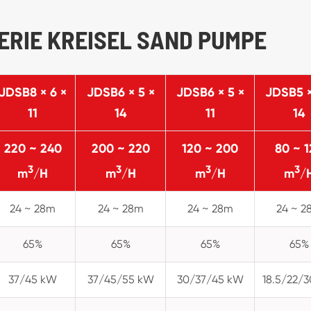
SERIE KREISEL SAND PUMPE
JDSB8 × 6 ×
JDSB6 × 5 ×
JDSB6 × 5 ×
JDSB5 ×
11
14
11
14
220 ~ 240
200 ~ 220
120 ~ 200
80 ~ 1
3
3
3
3
m
/H
m
/H
m
/H
m
/
24 ~ 28m
24 ~ 28m
24 ~ 28m
24 ~ 2
65%
65%
65%
65%
37/45 kW
37/45/55 kW
30/37/45 kW
18.5/22/