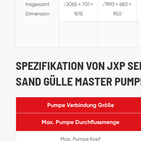
Insgesamt
/2065 × 701 ×
/1993 × 680 ×
Dimension
1015
950
SPEZIFIKATION VON JXP S
SAND GÜLLE MASTER PUMP
Pumpe Verbindung Größe
Max. Pumpe Durchflussmenge
Max. Pumpe Kopf