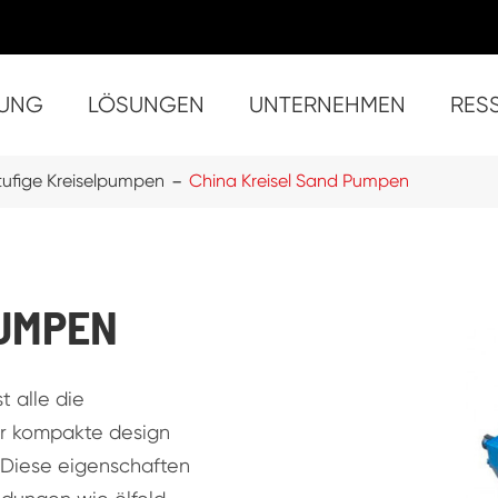
UNG
LÖSUNGEN
UNTERNEHMEN
RES
Feststoffe Handhabung China selbstansaugende Pumpen Trash
- S
- ST
- ST-4 
- ST-8 (8 zol
- ST-10 
- SU-3
- SU
- S
- S
- S
- Su
- Super 
tufige Kreiselpumpen
China Kreisel Sand Pumpen
PUMPEN
t alle die
hr kompakte design
. Diese eigenschaften