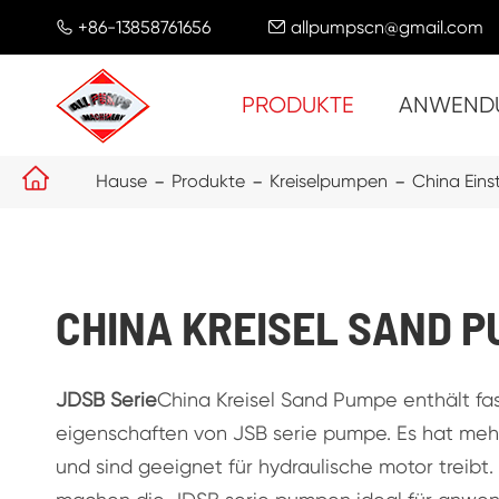
+86-13858761656
allpumpscn@gmail.com


PRODUKTE
ANWEND

Hause
Produkte
Kreiselpumpen
China Eins
CHINA KREISEL SAND 
JDSB Serie
China Kreisel Sand Pumpe enthält fas
eigenschaften von JSB serie pumpe. Es hat me
und sind geeignet für hydraulische motor treibt