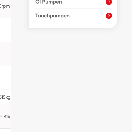
Öl Pumpen

0rpm
1450/1750rpm
1450/1750rpm
Tauchpumpen

4 ″
3 ″
3 ″
2 ″
3 ″
2 ″
615kg
435/450kg
365/420kg
1531 × 495 ×
1388 × 482 ×
 × 814
674
609