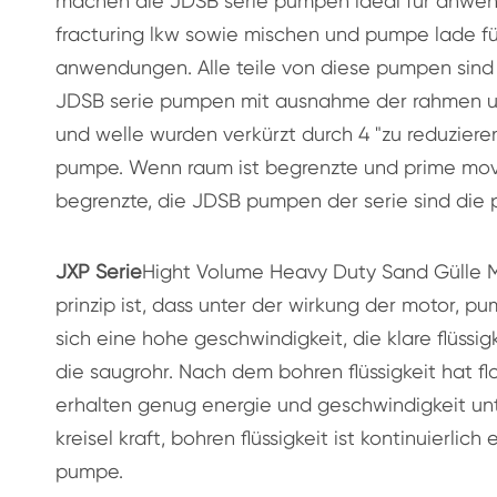
machen die JDSB serie pumpen ideal für anwen
fracturing lkw sowie mischen und pumpe lade f
anwendungen. Alle teile von diese pumpen sind 
JDSB serie pumpen mit ausnahme der rahmen u
und welle wurden verkürzt durch 4 "zu reduziere
pumpe. Wenn raum ist begrenzte und prime mov
begrenzte, die JDSB pumpen der serie sind die
JXP Serie
Hight Volume Heavy Duty Sand Gülle 
prinzip ist, dass unter der wirkung der motor, p
sich eine hohe geschwindigkeit, die klare flüssig
die saugrohr. Nach dem bohren flüssigkeit hat fl
erhalten genug energie und geschwindigkeit un
kreisel kraft, bohren flüssigkeit ist kontinuierlic
pumpe.