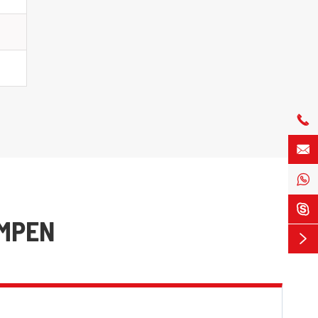




UMPEN
