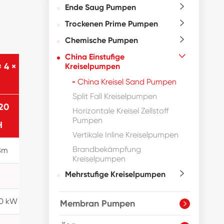
Ende Saug Pumpen

Trockenen Prime Pumpen

Chemische Pumpen

China Einstufige

 4 ×
JDSB4 × 3 ×
JDSB3 × 2 ×
Kreiselpumpen
13
13
China Kreisel Sand Pumpen
Split Fall Kreiselpumpen
20
60 ~ 80
50 ~
Horizontale Kreisel Zellstoff
Pumpen
3
3
H
m
/H
60m
/H
Vertikale Inline Kreiselpumpen
Brandbekämpfung
8m
22 ~ 28m
22 ~ 28m
Kreiselpumpen
Mehrstufige Kreiselpumpen

65%
65%
30 kW
11/15 kW
7.5/11 kW
Membran Pumpen
