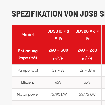
SPEZIFIKATION VON JDSB 
JDSB10 × 8
JDSB8 × 6 ×
Modell
× 14
14
260 ~ 300
240 ~ 260
Entladung
3
3
kapazität
m
/H
m
/H
Pumpe Kopf
28 ~ 33
28 ~ 33m
Effizienz
65%
65%
Motor power
75/90 kW
55/75 kW