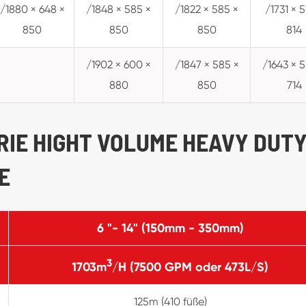
/1880 × 648 ×
/1848 × 585 ×
/1822 × 585 ×
/1731 × 5
850
850
850
814
/1902 × 600 ×
/1847 × 585 ×
/1643 × 
880
850
714
ERIE HIGHT VOLUME HEAVY DUT
E
6 "- 14" (150mm - 350mm)
3
1703m
/H (7500 GPM oder 473L/S)
125m (410 füße)