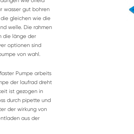
dungen wie ölfeld
ür wasser gut bohren
die gleichen wie die
nd welle. Die rahmen
n die länge der
er optionen sind
 pumpe von wahl.
Master Pumpe arbeits
umpe der laufrad dreht
keit ist gezogen in
oss durch pipette und
ter der wirkung von
h entladen aus der