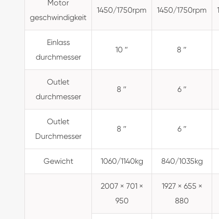
Motor
1450/1750rpm
1450/1750rpm
geschwindigkeit
Einlass
10 ″
8 ″
durchmesser
Outlet
8 ″
6 ″
durchmesser
Outlet
8 ″
6 ″
Durchmesser
Gewicht
1060/1140kg
840/1035kg
2007 × 701 ×
1927 × 655 ×
950
880