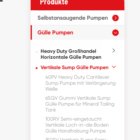
Produkte
Selbstansaugende Pumpen

Gülle Pumpen

Heavy Duty Großhandel

Horizontale Gülle Pumpen
Vertikale Sump Gülle Pumpen

40PV Heavy Duty Cantilever
Sump Pumpe mit Verlängerung
Welle
65QV Gummi Vertikale Sump
Gülle Pumpe für Mineral Tailing
Tank
100RV Semi-eingetaucht
Vertikale Loch-in-die Boden
Gülle Handhabung Pumpe
150SV Vertikale Sump Semi-