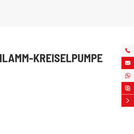

CHLAMM-KREISELPUMPE



