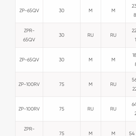
2
ZP-65QV
30
M
M
8
ZPR-
2
30
RU
RU
65QV
1
ZP-65QV
30
M
M
5
ZP-100RV
75
M
RU
2
6
ZP-100RV
75
RU
RU
ZPR-
75
M
M
54 