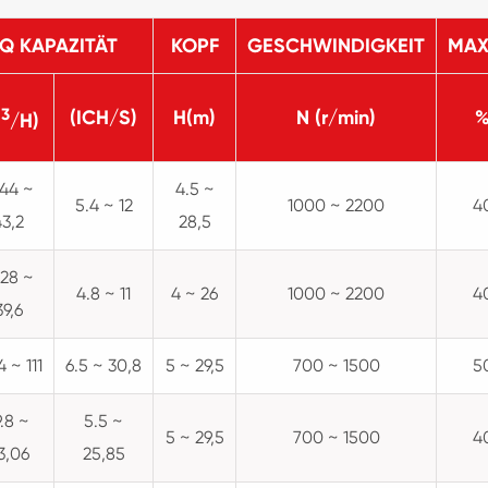
Q KAPAZITÄT
KOPF
GESCHWINDIGKEIT
MAX.
3
(ICH/S)
H(m)
N (r/min)
M
/H)
.44 ~
4.5 ~
5.4 ~ 12
1000 ~ 2200
4
43,2
28,5
.28 ~
4.8 ~ 11
4 ~ 26
1000 ~ 2200
4
39,6
4 ~ 111
6.5 ~ 30,8
5 ~ 29,5
700 ~ 1500
5
9.8 ~
5.5 ~
5 ~ 29,5
700 ~ 1500
4
3,06
25,85