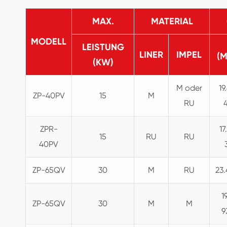
MAX.
MATERIAL
MODELL
LEISTUNG
LINER
IMPEL
(
(KW)
M oder
19
ZP-40PV
15
M
RU
ZPR-
17
15
RU
RU
40PV
ZP-65QV
30
M
RU
23.
1
ZP-65QV
30
M
M
9