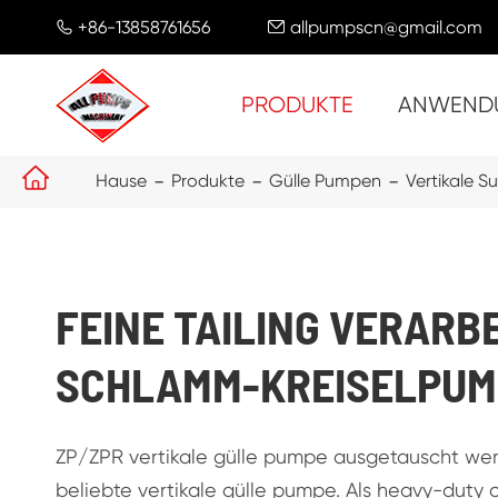
+86-13858761656
allpumpscn@gmail.com


PRODUKTE
ANWEND

Hause
Produkte
Gülle Pumpen
Vertikale 
FEINE TAILING VERARB
SCHLAMM-KREISELPUM
ZP/ZPR vertikale gülle pumpe ausgetauscht we
beliebte vertikale gülle pumpe. Als heavy-duty 