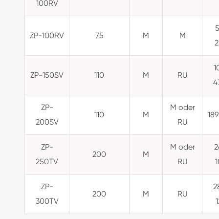
100RV
5
ZP-100RV
75
M
M
2
1
ZP-150SV
110
M
RU
4
ZP-
M oder
110
M
189
200SV
RU
ZP-
M oder
2
200
M
250TV
RU
1
ZP-
2
200
M
RU
300TV