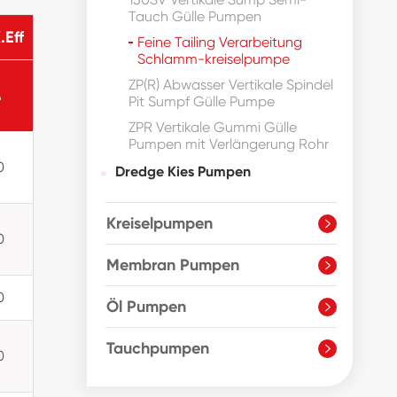
Tauch Gülle Pumpen
Eff
Feine Tailing Verarbeitung
Schlamm-kreiselpumpe
ZP(R) Abwasser Vertikale Spindel
%
Pit Sumpf Gülle Pumpe
ZPR Vertikale Gummi Gülle
Pumpen mit Verlängerung Rohr
0
Dredge Kies Pumpen
Kreiselpumpen

0
Membran Pumpen

0
Öl Pumpen

Tauchpumpen

0