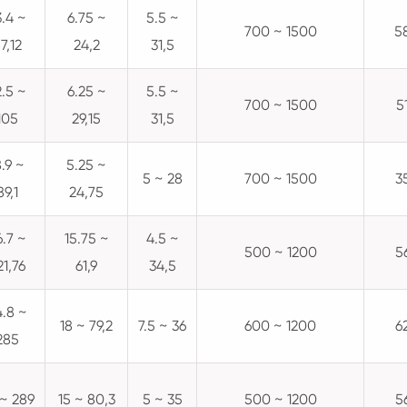
3.4 ~
6.75 ~
5.5 ~
700 ~ 1500
5
7,12
24,2
31,5
2.5 ~
6.25 ~
5.5 ~
700 ~ 1500
5
105
29,15
31,5
8.9 ~
5.25 ~
5 ~ 28
700 ~ 1500
3
89,1
24,75
6.7 ~
15.75 ~
4.5 ~
500 ~ 1200
5
21,76
61,9
34,5
4.8 ~
18 ~ 79,2
7.5 ~ 36
600 ~ 1200
6
285
~ 289
15 ~ 80,3
5 ~ 35
500 ~ 1200
5