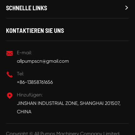
SCHNELLE LINKS

KONTAKTIEREN SIE UNS

E-mail:
allpumpscn@gmail.com

Tel:
+86-13858761656

Hinzufügen:
JINSHAN INDUSTRIAL ZONE, SHANGHAI 201507,
CHINA
Copyright ©
All Pumps Machinery Company Limited.