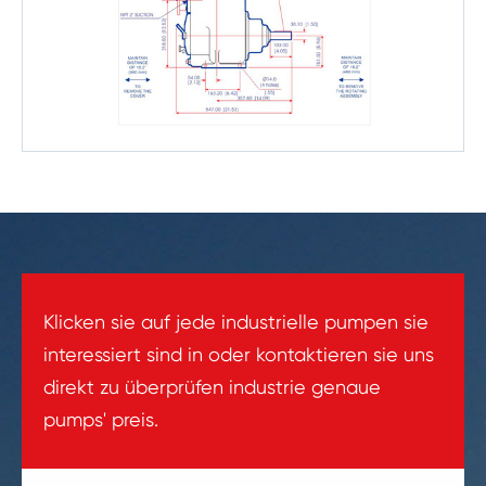
Klicken sie auf jede industrielle pumpen sie
interessiert sind in oder kontaktieren sie uns
direkt zu überprüfen industrie genaue
pumps' preis.