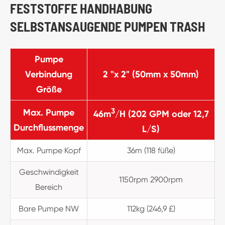
FESTSTOFFE HANDHABUNG
SELBSTANSAUGENDE PUMPEN TRASH
Pumpe
Verbindung
2 "x 2" (50mm x 50mm)
Größe
3
Max. Pumpe
46m
/H (202 GPM oder 12,7
Durchflussmenge
L/S)
Max. Pumpe Kopf
36m (118 füße)
Geschwindigkeit
1150rpm 2900rpm
Bereich
Bare Pumpe NW
112kg (246,9 £)