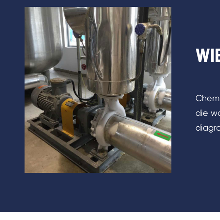
WI
Chemi
die wa
diagra