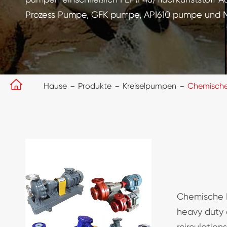
Prozess Pumpe, GFK pumpe, API610 pumpe und M

Hause
Produkte
Kreiselpumpen
Chemisch
Chemische P
heavy duty 
rcirculations