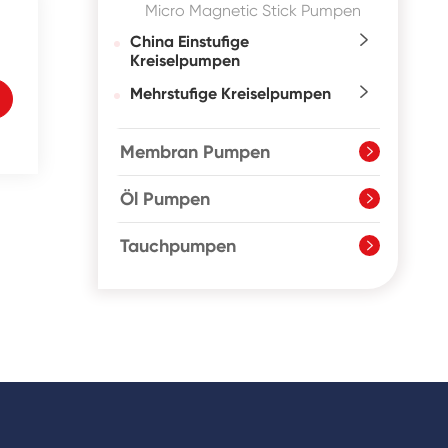
Micro Magnetic Stick Pumpen
China Einstufige

Kreiselpumpen
Mehrstufige Kreiselpumpen

Membran Pumpen

Öl Pumpen

Tauchpumpen
