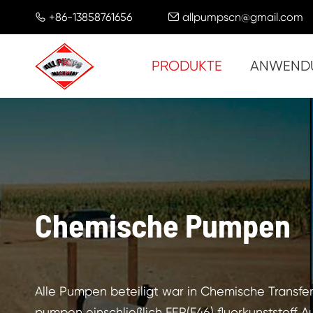
+86-13858761656
allpumpscn@gmail.com


PRODUKTE
ANWEND
Chemische Pumpen
Alle Pumpen beteiligt war in Chemische Transfe
pumpen einschließlich FEP(F46) fluorkunststoff