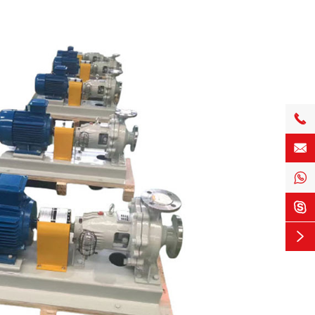




